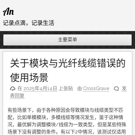
跳
An
至
内
记录点滴，记录生活
容
主要菜单
关于模块与光纤线缆错误的
使用场景
在
2025年4月14日
上张贴
由
CrossGrave
发
表回复
有些场景下，由于各种原因会导致模块与线缆类型不匹
配，比如单模模块，多模线缆等情况发生，鉴于这种情
况，最优解为调整模块/线缆为一致类型，但是某些特殊
场景下没有调整的条件。有以下2中情况，该测试仅适用