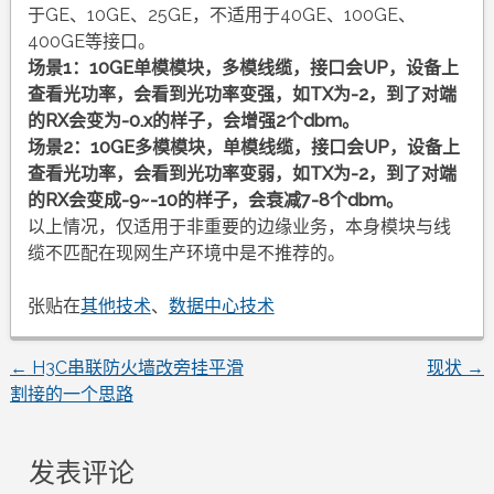
于GE、10GE、25GE，不适用于40GE、100GE、
400GE等接口。
场景1：10GE单模模块，多模线缆，接口会UP，设备上
查看光功率，会看到光功率变强，如TX为-2，到了对端
的RX会变为-0.x的样子，会增强2个dbm。
场景2：10GE多模模块，单模线缆，接口会UP，设备上
查看光功率，会看到光功率变弱，如TX为-2，到了对端
的RX会变成-9~-10的样子，会衰减7-8个dbm。
以上情况，仅适用于非重要的边缘业务，本身模块与线
缆不匹配在现网生产环境中是不推荐的。
张贴在
其他技术
、
数据中心技术
←
H3C串联防火墙改旁挂平滑
现状
→
文
割接的一个思路
章
发表评论
导