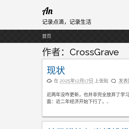
跳
An
至
内
记录点滴，记录生活
容
首页
作者：
CrossGrave
现状
在
2025年12月17日
上张贴
发表
近两年没咋更新，也并非完全放弃了学习
面：近二年经济开始下行了，…