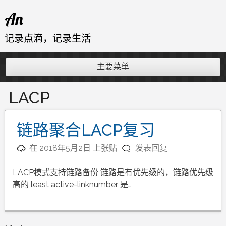
跳
An
至
内
记录点滴，记录生活
容
主要菜单
LACP
链路聚合LACP复习
在
2018年5月2日
上张贴
发表回复
LACP模式支持链路备份 链路是有优先级的，链路优先级
高的 least active-linknumber 是…