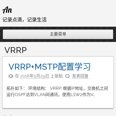
跳
An
至
内
记录点滴，记录生活
容
主要菜单
VRRP
VRRP+MSTP配置学习
在
2018年5月29日
上张贴
发表回复
拓扑如下： 环境结构： VRRP: 根据IP地址，交换机之间
运行OSPF达到VLAN间通讯，使用LSW2作为V…