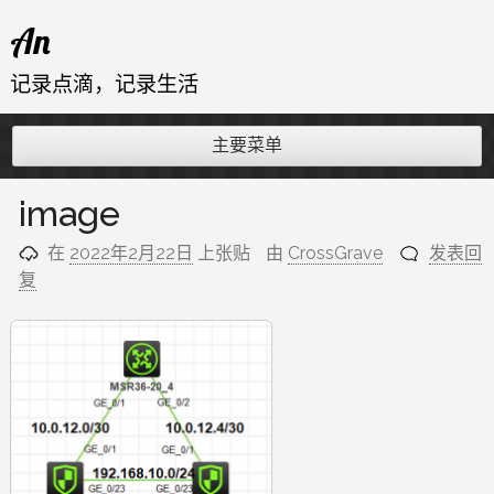
跳
An
至
内
记录点滴，记录生活
容
主要菜单
image
在
2022年2月22日
上张贴
由
CrossGrave
发表回
复