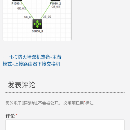
←
H3C防火墙双机热备-主备
文
模式-上接路由器下接交换机
章
发表评论
导
航
您的电子邮箱地址不会被公开。
必填项已用
*
标注
评论
*