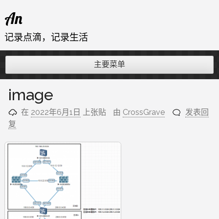
跳
An
至
内
记录点滴，记录生活
容
主要菜单
image
在
2022年6月1日
上张贴
由
CrossGrave
发表回
复