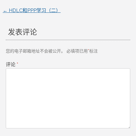
←
HDLC和PPP学习（二）
文
章
发表评论
导
您的电子邮箱地址不会被公开。
必填项已用
*
标注
航
评论
*