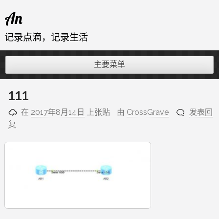
跳
An
至
内
记录点滴，记录生活
容
主要菜单
111
在
2017年8月14日
上张贴
由
CrossGrave
发表回
复