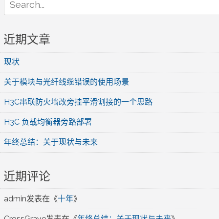
for:
近期文章
现状
关于模块与光纤线缆错误的使用场景
H3C串联防火墙改旁挂平滑割接的一个思路
H3C 负载均衡器旁路部署
年终总结：关于现状与未来
近期评论
admin
发表在《
十年
》
CrossGrave
发表在《
年终总结：关于现状与未来
》