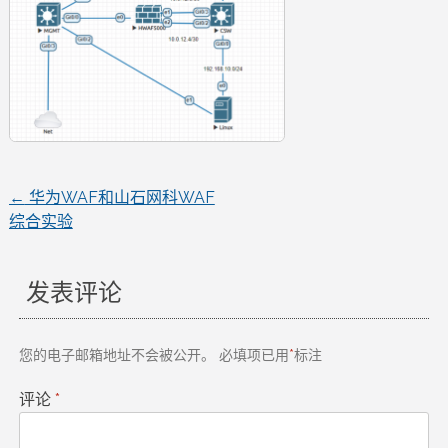
←
华为WAF和山石网科WAF
文
综合实验
章
发表评论
导
航
您的电子邮箱地址不会被公开。
必填项已用
*
标注
评论
*