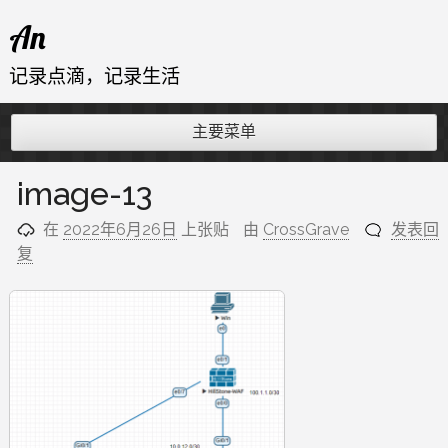
跳
An
至
内
记录点滴，记录生活
容
主要菜单
image-13
在
2022年6月26日
上张贴
由
CrossGrave
发表回
复