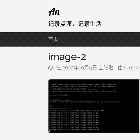
跳
An
至
内
记录点滴，记录生活
容
首页
image-2
在
2022年10月9日
上张贴
由
Cross