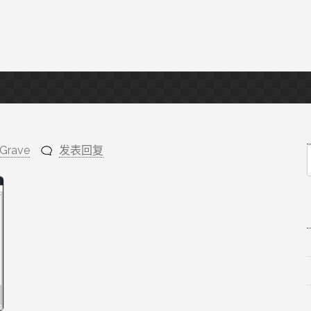
sGrave
发表回复
f