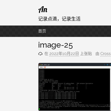
跳
An
至
内
记录点滴，记录生活
容
首页
image-25
在
2022年10月22日
上张贴
由
Cros