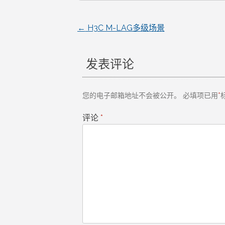
←
H3C M-LAG多级场景
文
章
发表评论
导
您的电子邮箱地址不会被公开。
必填项已用
*
航
评论
*