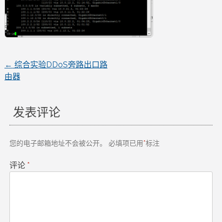
←
综合实验DDoS旁路出口路
文
由器
章
发表评论
导
航
您的电子邮箱地址不会被公开。
必填项已用
*
标注
评论
*