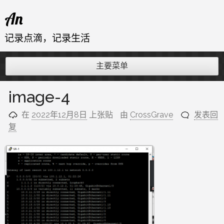
跳
An
至
内
记录点滴，记录生活
容
主要菜单
image-4
在
2022年12月8日
上张贴
由
CrossGrave
发表回
复