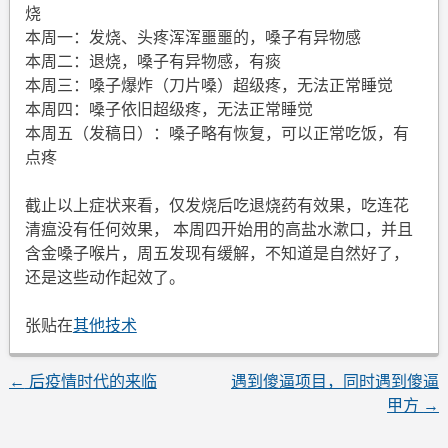
烧
本周一：发烧、头疼浑浑噩噩的，嗓子有异物感
本周二：退烧，嗓子有异物感，有痰
本周三：嗓子爆炸（刀片嗓）超级疼，无法正常睡觉
本周四：嗓子依旧超级疼，无法正常睡觉
本周五（发稿日）：嗓子略有恢复，可以正常吃饭，有
点疼
截止以上症状来看，仅发烧后吃退烧药有效果，吃连花
清瘟没有任何效果， 本周四开始用的高盐水漱口，并且
含金嗓子喉片，周五发现有缓解，不知道是自然好了，
还是这些动作起效了。
张贴在
其他技术
←
后疫情时代的来临
遇到傻逼项目，同时遇到傻逼
文
甲方
→
章