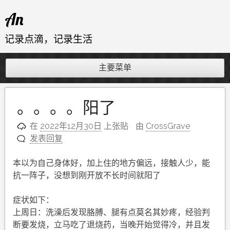
跳
An
至
内
记录点滴，记录生活
容
主要菜单
。。。。阳了
在
2022年12月30日
上张贴
由
CrossGrave
发表回复
本以为自己身体好，加上住的地方偏远，接触人少，能
抗一阵子，没想到刚开放不长时间就阳了
症状如下：
上周日：洗澡后发现胳膊、腿有点莫名其妙疼，经验判
断要发烧，立马吃了退烧药，当晚开始觉得冷，并且发