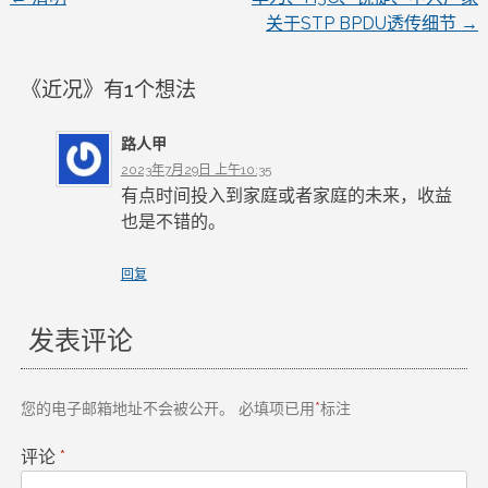
文
关于STP BPDU透传细节
→
章
《
近况
》有1个想法
导
路人甲
航
2023年7月29日 上午10:35
有点时间投入到家庭或者家庭的未来，收益
也是不错的。
回复
发表评论
您的电子邮箱地址不会被公开。
必填项已用
*
标注
评论
*