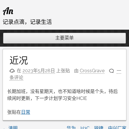
跳
An
至
内
记录点滴，记录生活
容
主要菜单
近况
在
2023年5月28日
上张贴
由
CrossGrave
一
条评论
长期加班，没有星期天，也不知道啥时候是个头，待后
续闲时更新，下一步计划学习安全HCIE
张贴在
日常
←
清明
华为、H3C、锐捷、中兴厂家