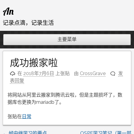
跳
An
至
内
记录点滴，记录生活
容
主要菜单
成功搬家啦
在
2018年7月6日
上张贴
由
CrossGrave
发
表回复
将网站从阿里云搬家到腾讯云啦，但是主题损坏了，数
据库也更换为mariadb了。
张贴在
日常
←
帧中继学习的要点
OSPF学习笔记（第一部