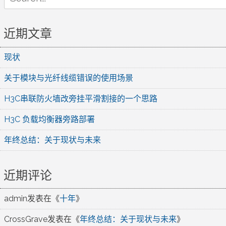
for:
近期文章
现状
关于模块与光纤线缆错误的使用场景
H3C串联防火墙改旁挂平滑割接的一个思路
H3C 负载均衡器旁路部署
年终总结：关于现状与未来
近期评论
admin
发表在《
十年
》
CrossGrave
发表在《
年终总结：关于现状与未来
》