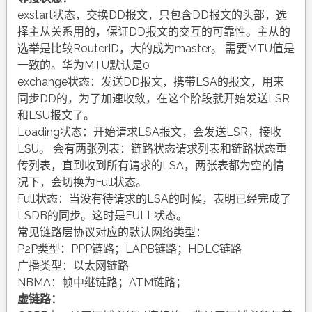
exstart状态，交换DD报文，只包含DD报文的头部，选
择主从关系用的，保证DD报文的交互的可靠性。主从的
选举是比较RouterID，大的成为master。 需要MTU值是
一致的。华为MTU默认是0
exchange状态：发送DD报文，携带LSA的报文，用来
同步DD的，为了加速收敛，在这个阶段就开始发送LSR
和LSU报文了。
Loading状态：开始请求LSA报文，会发送LSR，接收
LSU。 会有两张列表：链路状态请求列表和链路状态重
传列表，直到收到所有请求的LSA，两张表都为空的情
况下，会切换为Full状态。
Full状态：当没有待请求的LSA的时候，表明已经完成了
LSDB的同步。这时是FULL状态。
常见链路层协议对应的默认网络类型：
P2P类型：PPP链路；LAPB链路；HDLC链路
广播类型：以太网链路
NBMA：帧中继链路；ATM链路；
虚链路：