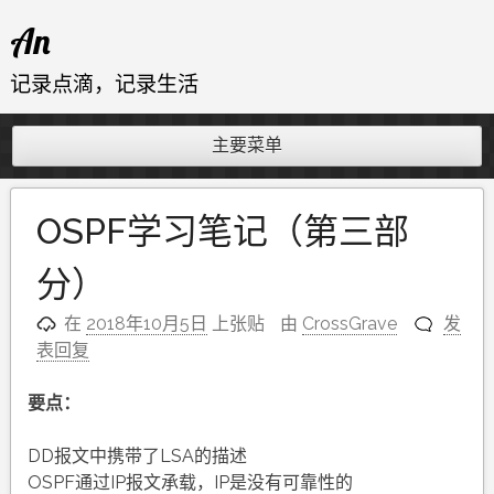
跳
An
至
内
记录点滴，记录生活
容
主要菜单
OSPF学习笔记（第三部
分）
在
2018年10月5日
上张贴
由
CrossGrave
发
表回复
要点：
DD报文中携带了LSA的描述
OSPF通过IP报文承载，IP是没有可靠性的