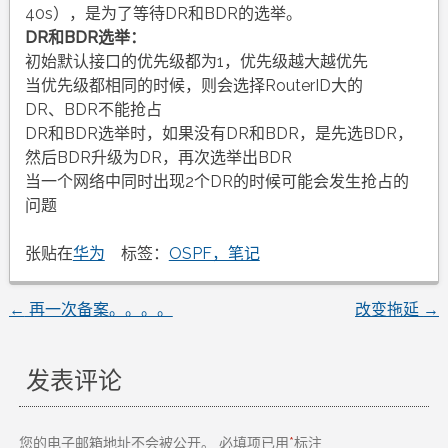
40s），是为了等待DR和BDR的选举。
DR和BDR选举：
初始默认接口的优先级都为1，优先级越大越优先
当优先级都相同的时候，则会选择RouterID大的
DR、BDR不能抢占
DR和BDR选举时，如果没有DR和BDR，是先选BDR，
然后BDR升级为DR，再次选举出BDR
当一个网络中同时出现2个DR的时候可能会发生抢占的
问题
张贴在
华为
标签：
OSPF，笔记
←
再一次备案。。。。
改变拖延
→
文
章
发表评论
导
您的电子邮箱地址不会被公开。
必填项已用
*
标注