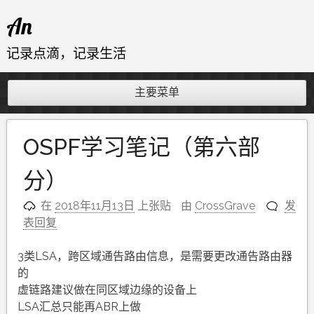
跳
An
至
内
记录点滴，记录生活
容
主要菜单
OSPF学习笔记（第六部
分）
在
2018年11月13日
上张贴
由
CrossGrave
发
表回复
3类LSA，跨区域通告路由信息，是需要更改通告路由器
的
虚链路建议做在同区域边缘的设备上
LSA汇总只能再ABR上做