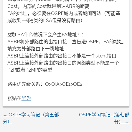
Cost，内部的Cost就是到达ABR的距离
FA的地址，必须要在OSPF域内或者域间可达（可能造
成收到一条5类的LSA但是没有路由）
5类LSA什么情况下会产生FA地址？：
ASBR将外部路由的出接口接口宣告进OSPF，FA的地址
填充为外部路由下一跳地址
ASBR上连接外部路由的出接口不能是一个silent接口
ASBR上连接外部路由的出接口的网络类型不能是一个
P2P或者P2MP的类型
路由优先级关系：O>OIA>OE1>OE2
张贴在
华为
←
OSPF学习笔记（第五部
OSPF学习笔记（第七部
文
分）
分）
→