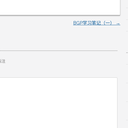
BGP学习笔记（一）
→
标注