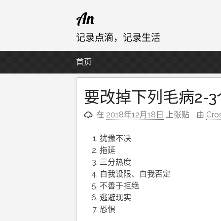
跳
An
至
内
记录点滴，记录生活
容
首页
要改掉下列毛病2-3
在
2018年12月18日
上张贴
由
Cro
犹豫不决
拖延
三分热度
自我设限、自我否定
不善于拒绝
逃避现实
恐惧