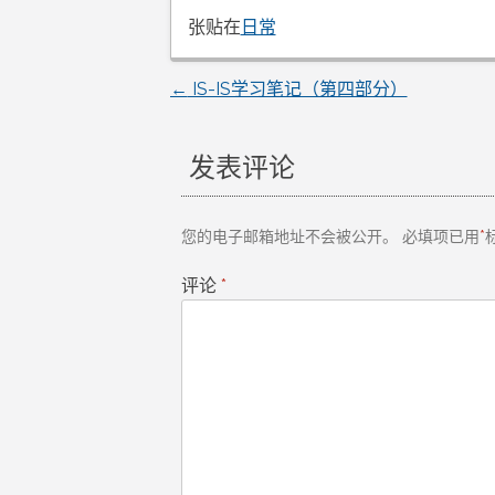
张贴在
日常
←
IS-IS学习笔记（第四部分）
文
章
发表评论
导
您的电子邮箱地址不会被公开。
必填项已用
*
航
评论
*