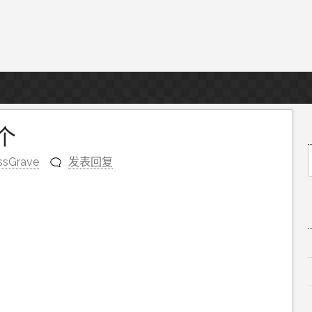
个
ssGrave
发表回复
f