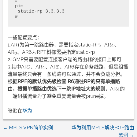
#

pim

 static-rp 3.3.3.3

#
一些配置要点：
1.AR1为第一跳路由器，需要指定static-RP。AR4、
AR5、AR6为RPT树都需要指定static-rp
2.IGMP只需要配置连接客户端的路由器的接口上即可
3.其中AR3、AR4、AR5、AR6存在多条线路，但是组播
流量最终只会有一条线路可以通过，并不会负载分担。
根据RPF的默认优先级检查 R6通往RP的只有单播路
由，根据单播路由优选下一跳IP地址大的规则
，AR4的
一端组播流量为了避免重复流量会被prune掉。
张贴在
华为
←
MPLS VPN简单实例
华为利用MPLS解决BGP路由
文
黑洞
→