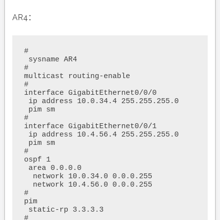
AR4：
#

 sysname AR4

#

multicast routing-enable

#

interface GigabitEthernet0/0/0

 ip address 10.0.34.4 255.255.255.0 

 pim sm

#

interface GigabitEthernet0/0/1

 ip address 10.4.56.4 255.255.255.0 

 pim sm

#

ospf 1 

 area 0.0.0.0 

  network 10.0.34.0 0.0.0.255 

  network 10.4.56.0 0.0.0.255 

#

pim

 static-rp 3.3.3.3

#