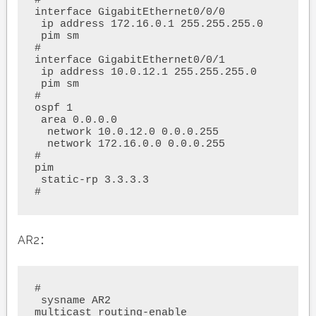
#

interface GigabitEthernet0/0/0

 ip address 172.16.0.1 255.255.255.0 

 pim sm

#

interface GigabitEthernet0/0/1

 ip address 10.0.12.1 255.255.255.0 

 pim sm

#

ospf 1 

 area 0.0.0.0 

  network 10.0.12.0 0.0.0.255 

  network 172.16.0.0 0.0.0.255 

#

pim

 static-rp 3.3.3.3

#
AR2：
#

 sysname AR2

multicast routing-enable
