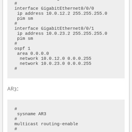
#

interface GigabitEthernet0/0/0

 ip address 10.0.12.2 255.255.255.0 

 pim sm

#

interface GigabitEthernet0/0/1

 ip address 10.0.23.2 255.255.255.0 

 pim sm

#

ospf 1 

 area 0.0.0.0 

  network 10.0.12.0 0.0.0.255 

  network 10.0.23.0 0.0.0.255 

#
AR3：
#

 sysname AR3

#

multicast routing-enable

#
