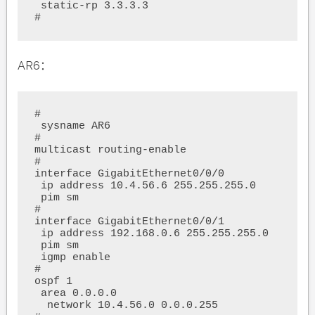
 static-rp 3.3.3.3

AR6：
#

 sysname AR6

#

multicast routing-enable

#

interface GigabitEthernet0/0/0

 ip address 10.4.56.6 255.255.255.0 

 pim sm

#

interface GigabitEthernet0/0/1

 ip address 192.168.0.6 255.255.255.0 

 pim sm

 igmp enable

#

ospf 1 

 area 0.0.0.0 

  network 10.4.56.0 0.0.0.255 
