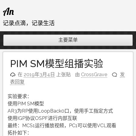
跳
An
至
内
记录点滴，记录生活
容
主要菜单
PIM SM模型组播实验
在
2019年3月4日
上张贴
由
CrossGrave
发
表回复
实验要求：
使用PIM SM模型
AR3为RP使用LoopBack0口，使用手工指定方式
使用IGP协议OSPF进行内部互联
最终：MCS1运行播放视频，PC1可以使用VCL观看
拓扑如下：