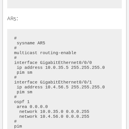
AR5：
#

 sysname AR5

#

multicast routing-enable

#

interface GigabitEthernet0/0/0

 ip address 10.0.35.5 255.255.255.0 

 pim sm

#

interface GigabitEthernet0/0/1

 ip address 10.4.56.5 255.255.255.0 

 pim sm

#

ospf 1 

 area 0.0.0.0 

  network 10.0.35.0 0.0.0.255 

  network 10.4.56.0 0.0.0.255 

#

pim
