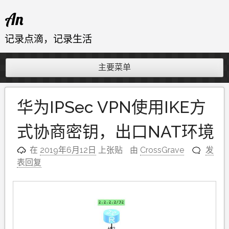
跳
An
至
内
记录点滴，记录生活
容
主要菜单
华为IPSec VPN使用IKE方
式协商密钥，出口NAT环境
在
2019年6月12日
上张贴
由
CrossGrave
发
表回复