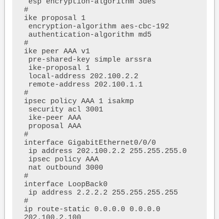
 esp encryption-algorithm 3des

#

ike proposal 1

 encryption-algorithm aes-cbc-192

 authentication-algorithm md5

#

ike peer AAA v1

 pre-shared-key simple arssra

 ike-proposal 1

 local-address 202.100.2.2

 remote-address 202.100.1.1

#

ipsec policy AAA 1 isakmp

 security acl 3001

 ike-peer AAA

 proposal AAA

#

interface GigabitEthernet0/0/0

 ip address 202.100.2.2 255.255.255.0 

 ipsec policy AAA

 nat outbound 3000

#

interface LoopBack0

 ip address 2.2.2.2 255.255.255.255 

#

ip route-static 0.0.0.0 0.0.0.0 
202.100.2.100
