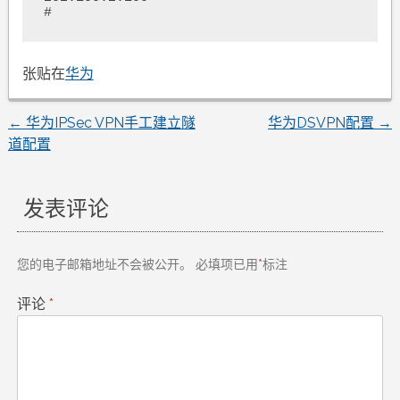
#
张贴在
华为
←
华为IPSec VPN手工建立隧
华为DSVPN配置
→
文
道配置
章
发表评论
导
航
您的电子邮箱地址不会被公开。
必填项已用
*
标注
评论
*