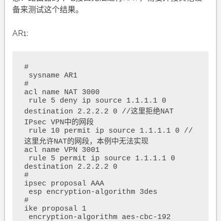
备来测试这个结果。
AR1:
#

 sysname AR1

#

acl name NAT 3000  

 rule 5 deny ip source 1.1.1.1 0 
destination 2.2.2.2 0 //这里拒绝NAT 
IPsec VPN中的网段

 rule 10 permit ip source 1.1.1.1 0 //
这里允许NAT的网段，本例中无法实现

acl name VPN 3001  

 rule 5 permit ip source 1.1.1.1 0 
destination 2.2.2.2 0 

#

ipsec proposal AAA

 esp encryption-algorithm 3des

#

ike proposal 1

 encryption-algorithm aes-cbc-192
