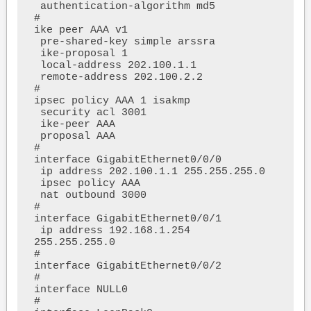
 authentication-algorithm md5

#

ike peer AAA v1

 pre-shared-key simple arssra

 ike-proposal 1

 local-address 202.100.1.1

 remote-address 202.100.2.2

#

ipsec policy AAA 1 isakmp

 security acl 3001

 ike-peer AAA

 proposal AAA

#

interface GigabitEthernet0/0/0

 ip address 202.100.1.1 255.255.255.0 

 ipsec policy AAA

 nat outbound 3000

#

interface GigabitEthernet0/0/1

 ip address 192.168.1.254 
255.255.255.0 

#

interface GigabitEthernet0/0/2

#

interface NULL0

#
