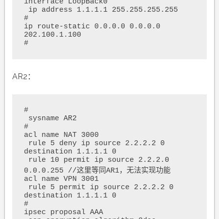
interface LoopBack0

 ip address 1.1.1.1 255.255.255.255 

#

ip route-static 0.0.0.0 0.0.0.0 
202.100.1.100

#
AR2：
#

 sysname AR2

#

acl name NAT 3000  

 rule 5 deny ip source 2.2.2.2 0 
destination 1.1.1.1 0 

 rule 10 permit ip source 2.2.2.0 
0.0.0.255 //这里等同AR1，无法实现功能

acl name VPN 3001  

 rule 5 permit ip source 2.2.2.2 0 
destination 1.1.1.1 0 

#

ipsec proposal AAA
