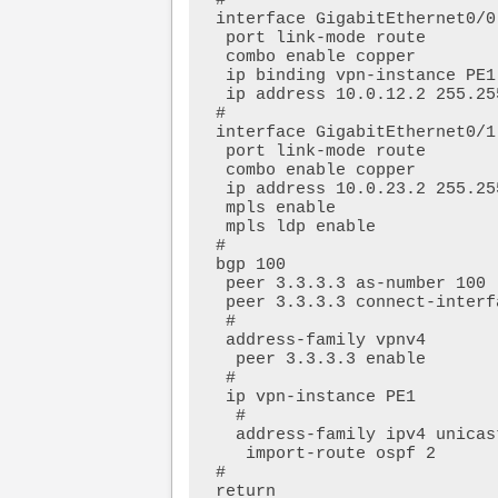
#

interface GigabitEthernet0/0

 port link-mode route

 combo enable copper

 ip binding vpn-instance PE1

 ip address 10.0.12.2 255.255.255.0

#

interface GigabitEthernet0/1

 port link-mode route

 combo enable copper

 ip address 10.0.23.2 255.255.255.0

 mpls enable

 mpls ldp enable

#

bgp 100

 peer 3.3.3.3 as-number 100

 peer 3.3.3.3 connect-interface LoopBack0

 #

 address-family vpnv4

  peer 3.3.3.3 enable

 #

 ip vpn-instance PE1

  #

  address-family ipv4 unicast

   import-route ospf 2

#
