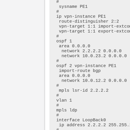
#

 sysname PE1

#

ip vpn-instance PE1

 route-distinguisher 2:2

 vpn-target 1:1 import-extcommunity

 vpn-target 1:1 export-extcommunity

#

ospf 1

 area 0.0.0.0

  network 2.2.2.2 0.0.0.0

  network 10.0.23.2 0.0.0.0

#

ospf 2 vpn-instance PE1

 import-route bgp

 area 0.0.0.0

  network 10.0.12.2 0.0.0.0

#

 mpls lsr-id 2.2.2.2

#

vlan 1

#

mpls ldp

#

interface LoopBack0

 ip address 2.2.2.2 255.255.255.255
