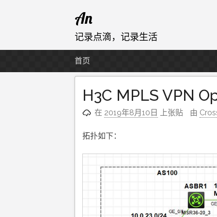
跳
An
至
内
记录点滴，记录生活
容
首页
H3C MPLS VPN O
在
2019年8月10日
上张贴
由
Cros
拓扑如下：