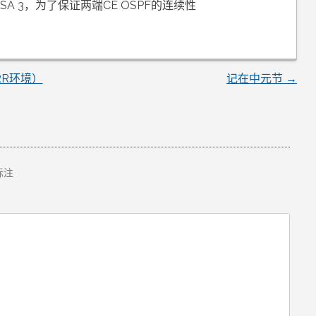
A 3，为了保证两端CE OSPF的连续性
无RR环境）
记在中元节
→
标注