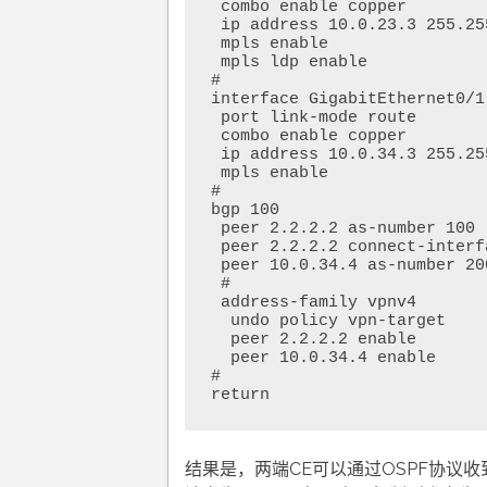
 combo enable copper

 ip address 10.0.23.3 255.255.255.0

 mpls enable

 mpls ldp enable

#

interface GigabitEthernet0/1

 port link-mode route

 combo enable copper

 ip address 10.0.34.3 255.255.255.0

 mpls enable

#

bgp 100

 peer 2.2.2.2 as-number 100

 peer 2.2.2.2 connect-interface LoopBack0

 peer 10.0.34.4 as-number 200

 #

 address-family vpnv4

  undo policy vpn-target

  peer 2.2.2.2 enable

  peer 10.0.34.4 enable

#

结果是，两端CE可以通过OSPF协议收