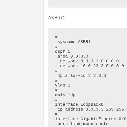
ASBR1：
#

 sysname ASBR1

#

ospf 1

 area 0.0.0.0

  network 3.3.3.3 0.0.0.0

  network 10.0.23.3 0.0.0.0

#

 mpls lsr-id 3.3.3.3

#

vlan 1

#

mpls ldp

#

interface LoopBack0

 ip address 3.3.3.3 255.255.255.255

#

interface GigabitEthernet0/0

 port link-mode route
