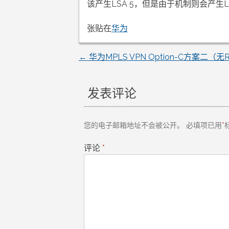
该产生LSA 5，但是由于机制则会产生LS
张贴在
华为
←
华为MPLS VPN Option-C方案二（
文
章
发表评论
导
您的电子邮箱地址不会被公开。
必填项已用
*
航
评论
*