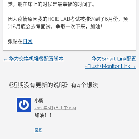
觉，躺在床上的时候是最幸福的时间了。
因为疫情原因我的HCIE LAB考试被推迟到了6月份，预
计8月底会去考面试，争取一次下来，加油！
张贴在
日常
←
华为交换机堆叠配置脚本
华为Smart Link配置
文
+Flush+Monitor Link
→
章
《
近期没有更新的说明
》有4个想法
导
小杨
航
2020年6月3日 上午10:44
加油！！
回复