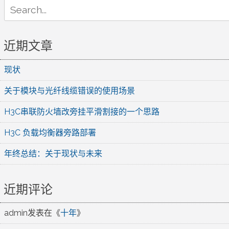
Search
for:
近期文章
现状
关于模块与光纤线缆错误的使用场景
H3C串联防火墙改旁挂平滑割接的一个思路
H3C 负载均衡器旁路部署
年终总结：关于现状与未来
近期评论
admin
发表在《
十年
》