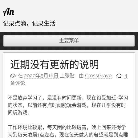
跳
An
至
内
记录点滴，记录生活
容
主要菜单
近期没有更新的说明
在
2020年5月16日
上张贴
由
CrossGrave
4
条评论
不是放弃学习了，是没有时间更新，现在饱受加班+学习
的状态，以前还有点时间能玩会游戏，现在几乎没有时
间玩游戏。
工作环境比较累，每天困的比较厉害，晚上回来还得学
习到每天凌晨1点左右，现在每天做大的奢望就是到点睡