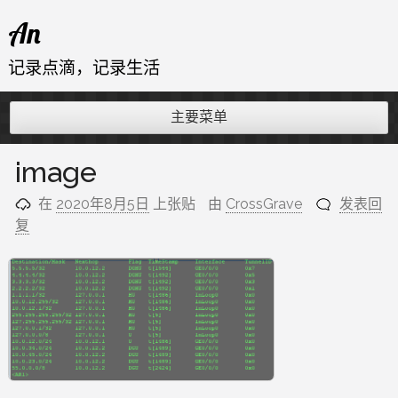
跳
An
至
内
记录点滴，记录生活
容
主要菜单
image
在
2020年8月5日
上张贴
由
CrossGrave
发表回
复