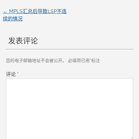
←
MPLS汇总后导致LSP不连
文
续的情况
章
发表评论
导
航
您的电子邮箱地址不会被公开。
必填项已用
*
标注
评论
*