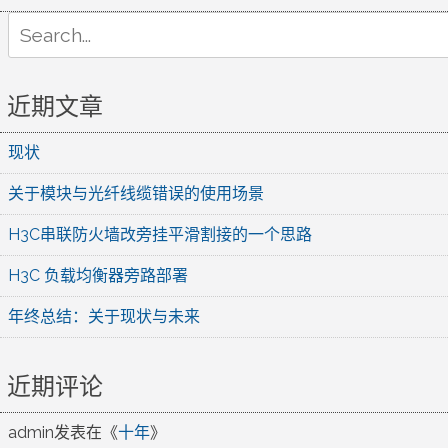
Search
for:
近期文章
现状
关于模块与光纤线缆错误的使用场景
H3C串联防火墙改旁挂平滑割接的一个思路
H3C 负载均衡器旁路部署
年终总结：关于现状与未来
近期评论
admin
发表在《
十年
》