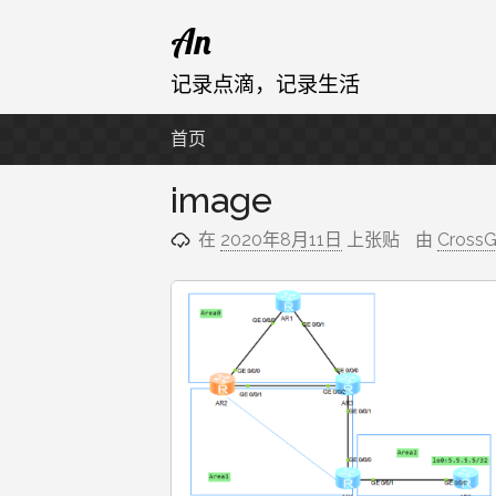
跳
An
至
内
记录点滴，记录生活
容
首页
image
在
2020年8月11日
上张贴
由
CrossG