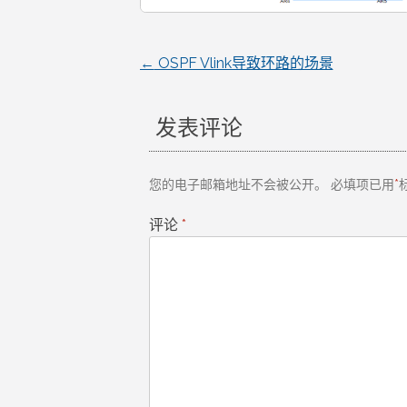
←
OSPF Vlink导致环路的场景
文
章
发表评论
导
您的电子邮箱地址不会被公开。
必填项已用
*
航
评论
*