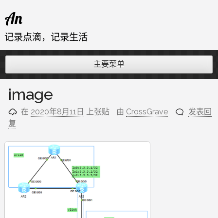
跳
An
至
内
记录点滴，记录生活
容
主要菜单
image
在
2020年8月11日
上张贴
由
CrossGrave
发表回
复