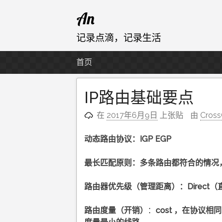
跳
An
至
内
记录点滴，记录生活
容
首页
IP路由基础要点
在
2017年6月9日
上张贴
由
Cross
动态路由协议：IGP EGP
最长匹配原则：多条路由都符合的情况
路由器优先级（管理距离）：Direct（直连）
路由度量（开销）
：
cost ，在协议