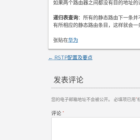
如果两个路由器之间都没有目的地址的
递归表查询
：所有的静态路由下一条并
有所相应的静态路由条目，这样就会一
张贴在
华为
←
RSTP配置及要点
文
章
发表评论
导
您的电子邮箱地址不会被公开。
必填项已用
*
航
评论
*