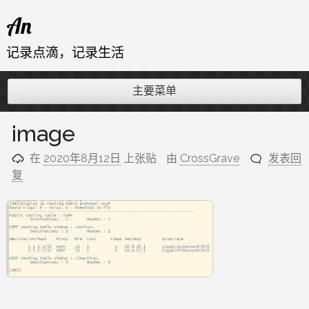
跳
An
至
内
记录点滴，记录生活
容
主要菜单
image
在
2020年8月12日
上张贴
由
CrossGrave
发表回
复