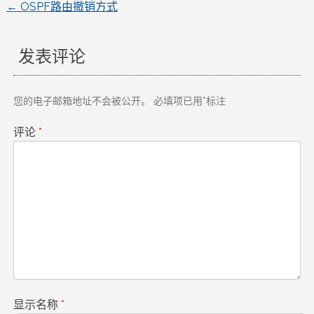
←
OSPF路由撤销方式
文
章
发表评论
导
您的电子邮箱地址不会被公开。
必填项已用
*
标注
航
评论
*
显示名称
*