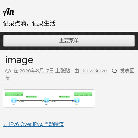
跳
An
至
内
记录点滴，记录生活
容
主要菜单
image
在
2020年8月17日
上张贴
由
CrossGrave
发表回
复
←
IPv6 Over IPv4 自动隧道
文