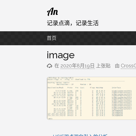
跳
An
至
内
记录点滴，记录生活
容
首页
image
在
2020年8月19日
上张贴
由
Cross