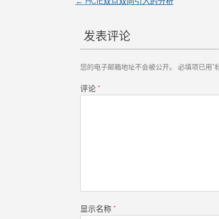
←
HCIE双点双向引入的分析
文
章
发表评论
导
您的电子邮箱地址不会被公开。
必填项已用
*
航
评论
*
显示名称
*