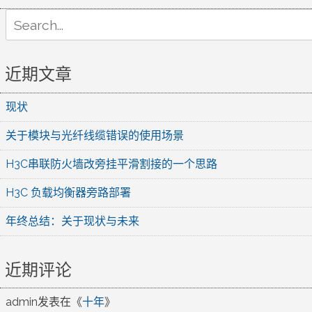
Search
for:
近期文章
现状
关于模块与光纤线缆错误的使用场景
H3C串联防火墙改旁挂平滑割接的一个思路
H3C 负载均衡器旁路部署
年终总结：关于现状与未来
近期评论
admin
发表在《
十年
》