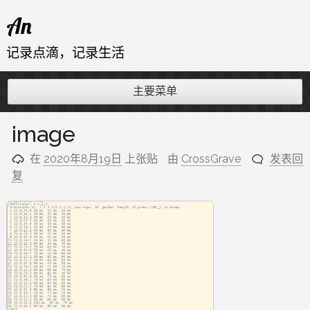
跳
An
至
内
记录点滴，记录生活
容
主要菜单
image
在
2020年8月19日
上张贴
由
CrossGrave
发表回
复