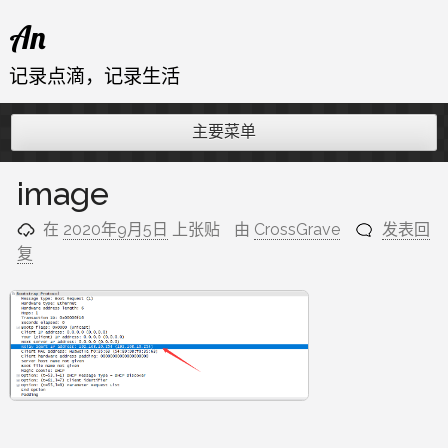
跳
An
至
内
记录点滴，记录生活
容
主要菜单
image
在
2020年9月5日
上张贴
由
CrossGrave
发表回
复