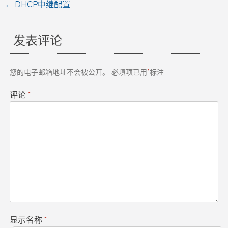
←
DHCP中继配置
文
章
发表评论
导
您的电子邮箱地址不会被公开。
必填项已用
*
标注
航
评论
*
显示名称
*