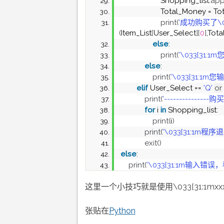
                    Shopping_list.
ap
                    Total_Money =
print
(
'成功购买了\03
(
Item_List
[
User_Select
][
0
]
,Tot
else
:
print
(
'\033[31:
else
:
print
(
'\033[31:1
elif
 User_Select == 
'Q'
or
print
(
'---------------
for
 i 
in
 Shopping_list:
print
(
i
)
print
(
'\033[31:1m程序退
exit
()
else
:
print
(
'\033[31:1m输入错误
这里一个小技巧就是使用\033[31:1mxx
张贴在
Python