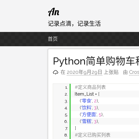
跳
An
至
内
记录点滴，记录生活
容
首页
Python简单购物
在
2020年9月29日
上张贴
由
Cro
#定义商品列表
Item_List = 
[
(
'零食'
, 
2
)
,
(
'饮料'
, 
3
)
,
(
'方便面'
, 
5
)
,
(
'雪糕'
, 
3
)
,
]
#定义已购买列表