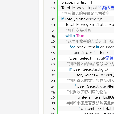
Shopping_list = 
[]
Total_Money = 
input
(
'请输入
#判断输入的金额是否为数字
if
 Total_Money.
isdigit
()
:
    Total_Money = 
int
(
Total_M
 #打印商品列表
while
True
:
 #这里用枚举的方式列出下
for
 index, item 
in
enumer
print
(
index, 
'-'
, item
)
        User_Select = 
input
(
'请
 #判断输入的物品编号是否
if
 User_Select.
isdigit
()
:
            User_Select = 
int
(
User
 #判断输入的数字与物品列
if
 User_Select 
<
len
(
It
 #根据数字取相应的物品
                p_item = Item_List
[
Us
 #判断余额是否足够购买此
if
 p_item
[
1
]
<
= Total