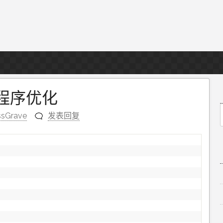
车程序优化
ssGrave
发表回复
f