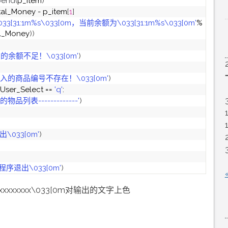
pend
(
p_item
)
 Total_Money - p_item
[
1
]
3[31:1m%s\033[0m，当前余额为\033[31:1m%s\033[0m'
%
al_Money
))
1m您的余额不足！\033[0m'
)
m您输入的商品编号不存在！\033[0m'
)
 User_Select == 
'q'
:
购买的物品列表-------------'
)
出\033[0m'
)
，程序退出\033[0m'
)
xxxxxxxx\033[0m对输出的文字上色