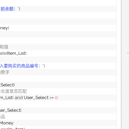
当前余额：'
)
oney
)
标和值
ate
(
Item_List
)
:
输入要购买的商品编号：'
)
为数字
_Select
)
表长度是否匹配
em_List
)
and
 User_Select 
>
= 
0
:
er_Select
]
商品
_Money: