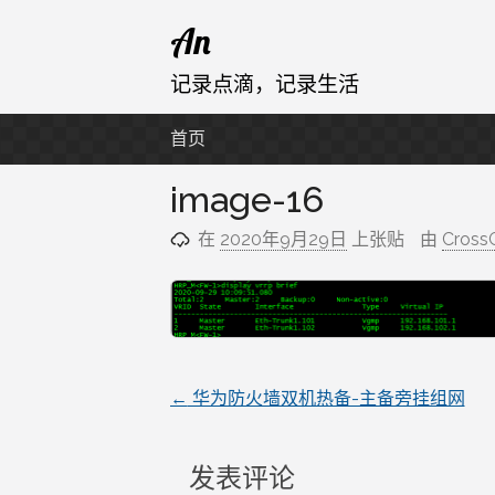
跳
An
至
内
记录点滴，记录生活
容
首页
image-16
在
2020年9月29日
上张贴
由
Cross
←
华为防火墙双机热备-主备旁挂组网
文
章
发表评论