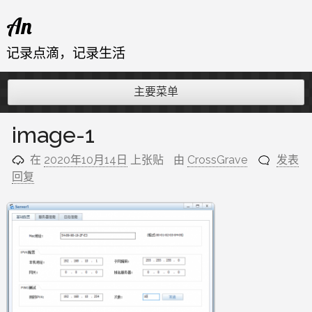
跳
An
至
内
记录点滴，记录生活
容
主要菜单
image-1
在
2020年10月14日
上张贴
由
CrossGrave
发表
回复