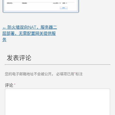
←
防火墙双向NAT，服务器二
文
层部署，无需配置网关提供服
务
章
导
发表评论
航
您的电子邮箱地址不会被公开。
必填项已用
*
标注
评论
*