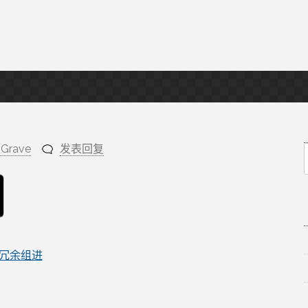
sGrave
发表回复
f
冗余组进