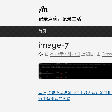
跳
An
至
内
记录点滴，记录生活
容
首页
image-7
在
2020年10月20日
上张贴
由
Cros
←
H3C防火墙堆叠后使用以太网冗余口和
文
行主备组网的实验
章