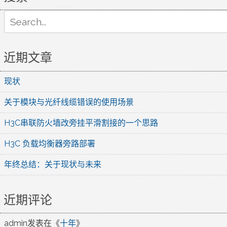
Search
for:
近期文章
现状
关于模块与光纤线缆错误的使用场景
H3C串联防火墙改旁挂平滑割接的一个思路
H3C 负载均衡器旁路部署
年终总结：关于现状与未来
近期评论
admin
发表在《
十年
》