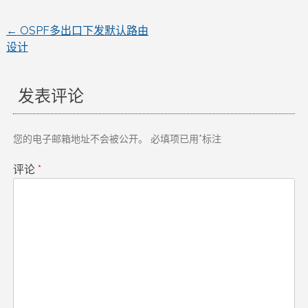
←
OSPF多出口下发默认路由
文
设计
章
发表评论
导
航
您的电子邮箱地址不会被公开。
必填项已用
*
标注
评论
*