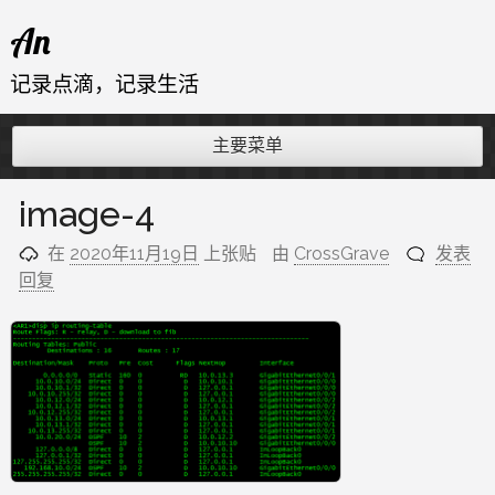
跳
An
至
内
记录点滴，记录生活
容
主要菜单
image-4
在
2020年11月19日
上张贴
由
CrossGrave
发表
回复