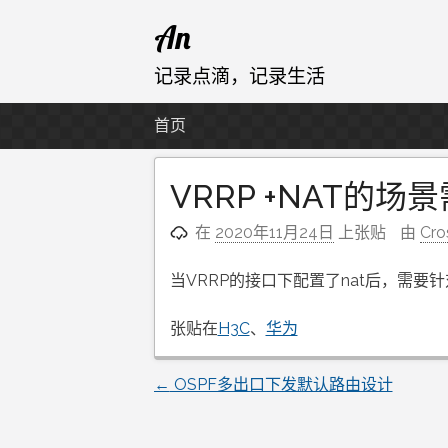
跳
An
至
内
记录点滴，记录生活
容
首页
VRRP +NAT的
在
2020年11月24日
上张贴
由
Cro
当VRRP的接口下配置了nat后，需要针对
张贴在
H3C
、
华为
←
OSPF多出口下发默认路由设计
文
章