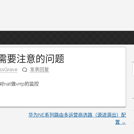
场景需要注意的问题
ssGrave
发表回复
f
nat做vrrp的监控
华为NE系列路由多运营商选路（源进源出）配
置
→