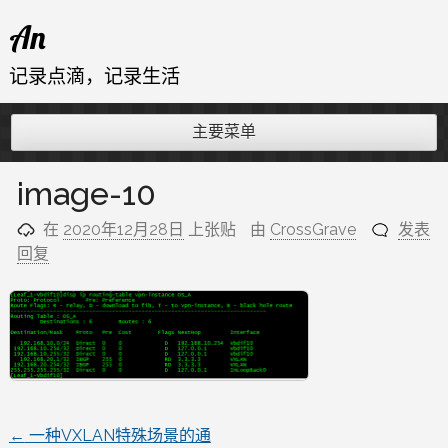
跳
An
至
内
记录点滴，记录生活
容
主要菜单
image-10
在
2020年12月28日
上张贴
由
CrossGrave
发表
回复
←
一种VXLAN特殊场景的通
文