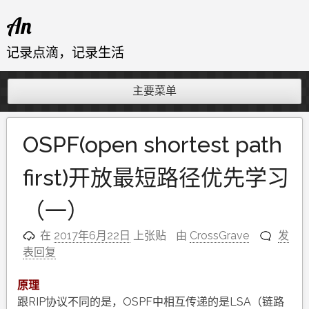
跳
An
至
内
记录点滴，记录生活
容
主要菜单
OSPF(open shortest path
first)开放最短路径优先学习
（一）
在
2017年6月22日
上张贴
由
CrossGrave
发
表回复
原理
跟RIP协议不同的是，OSPF中相互传递的是LSA（链路