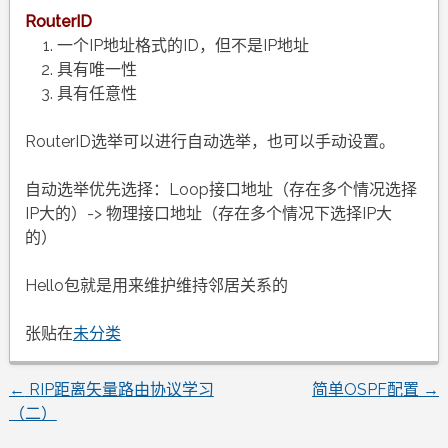
RouterID
一个IP地址格式的ID，但不是IP地址
具有唯一性
具有任意性
RouterID选举可以进行自动选举，也可以手动设置。
自动选举优先选择：Loop接口地址（存在多个情况选择
IP大的）-> 物理接口地址（存在多个情况下选择IP大
的）
Hello包就是用来维护维持邻居关系的
张贴在
未分类
←
RIP距离矢量路由协议学习
简单OSPF配置
→
文
（二）