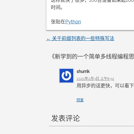
这样就快了很多，100台设备如果起1
时间。
张贴在
Python
←
关于前缀列表的一些特殊写法
文
章
《
新学到的一个简单多线程编程
导
shurrik
2021年2月3日 上午8:52
航
用异步的话更快，可以看下n
回复
发表评论