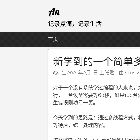
跳
An
至
内
记录点滴，记录生活
容
首页
新学到的一个简单
在
2021年2月1日
上张贴
由
Cross
对于一个没有系统学过编程的人来说，之
行，一台设备需要等60秒，如果100
生错误则功亏一篑。
今天学到的思路是：通过多线程方式，
等待后，统一处理内容。