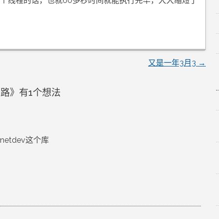
00个线程的话，也就60多秒时间就能执行完毕，大大缩短了
又是一年3月3
→
思路
》有1个想法
etdev这个库