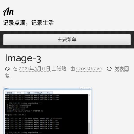
跳
An
至
内
记录点滴，记录生活
容
主要菜单
image-3
在
2021年3月11日
上张贴
由
CrossGrave
发表回
复