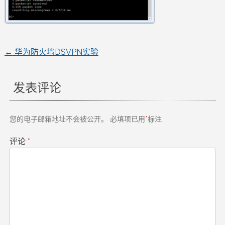
←
华为防火墙DSVPN实验
文
章
发表评论
导
您的电子邮箱地址不会被公开。
必填项已用
*
标注
航
评论
*