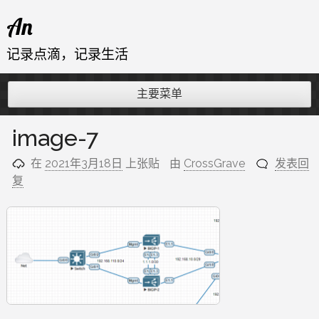
跳
An
至
内
记录点滴，记录生活
容
主要菜单
image-7
在
2021年3月18日
上张贴
由
CrossGrave
发表回
复