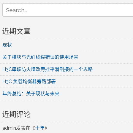
Search
for:
近期文章
现状
关于模块与光纤线缆错误的使用场景
H3C串联防火墙改旁挂平滑割接的一个思路
H3C 负载均衡器旁路部署
年终总结：关于现状与未来
近期评论
admin
发表在《
十年
》