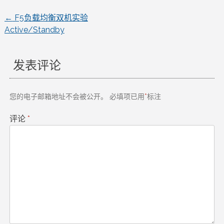
←
F5负载均衡双机实验
文
Active/Standby
章
发表评论
导
航
您的电子邮箱地址不会被公开。
必填项已用
*
标注
评论
*