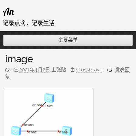
跳
An
至
内
记录点滴，记录生活
容
主要菜单
image
在
2021年4月2日
上张贴
由
CrossGrave
发表回
复