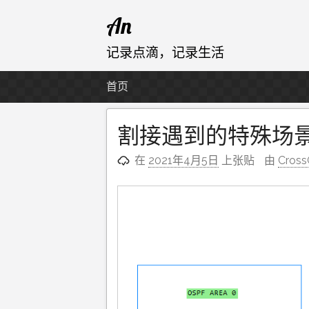
跳
An
至
内
记录点滴，记录生活
容
首页
割接遇到的特殊场
在
2021年4月5日
上张贴
由
Cross