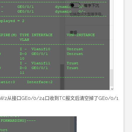
2从接口GE0/0/24口收到TC报文后清空掉了GE0/0/1