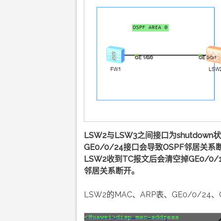
LSW2与LSW3之间接口为shutdo
GE0/0/24接口会导致OSPF邻居关
LSW2收到TC报文后会清空掉GE0/0
邻居关系断开。
LSW2的MAC、ARP表、GE0/0/24、