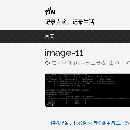
跳
An
至
内
记录点滴，记录生活
容
首页
image-11
在
2021年4月22日
上张贴
由
CrossG
←
特殊场景：H3C防火墙堆叠主备二层透
文