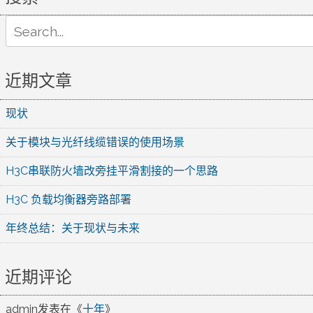
Search
for:
近期文章
现状
关于模块与光纤线缆错误的使用场景
H3C串联防火墙改旁挂平滑割接的一个思路
H3C 负载均衡器旁路部署
年终总结：关于现状与未来
近期评论
admin
发表在《
十年
》