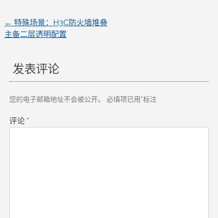
←
特殊场景：H3C防火墙堆叠
文
主备二层透明配置
章
发表评论
导
航
您的电子邮箱地址不会被公开。
必填项已用
*
标注
评论
*