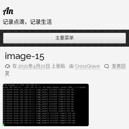
跳
An
至
内
记录点滴，记录生活
容
主要菜单
image-15
在
2021年4月22日
上张贴
由
CrossGrave
发表回
复