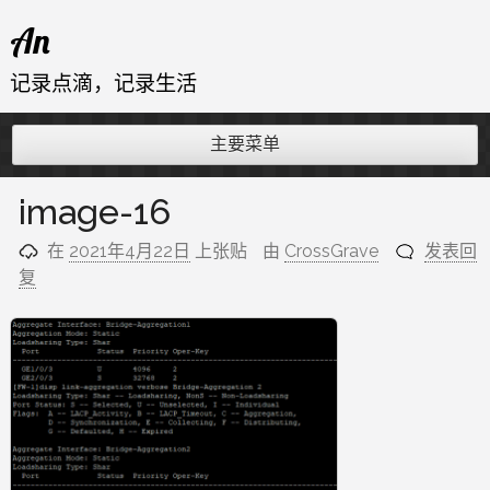
跳
An
至
内
记录点滴，记录生活
容
主要菜单
image-16
在
2021年4月22日
上张贴
由
CrossGrave
发表回
复