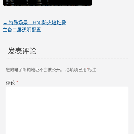
←
特殊场景：H3C防火墙堆叠
文
主备二层透明配置
章
发表评论
导
航
您的电子邮箱地址不会被公开。
必填项已用
*
标注
评论
*