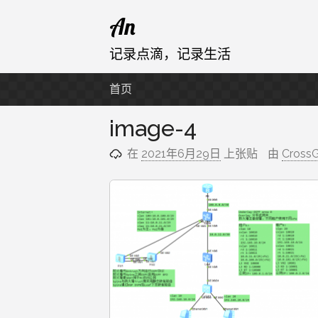
跳
An
至
内
记录点滴，记录生活
容
首页
image-4
在
2021年6月29日
上张贴
由
Cross