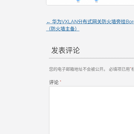
←
华为VXLAN分布式网关防火墙旁挂Bor
文
（防火墙主备）
章
发表评论
导
航
您的电子邮箱地址不会被公开。
必填项已用
*
评论
*