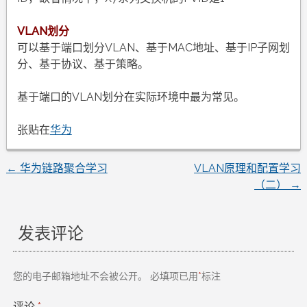
VLAN划分
可以基于端口划分VLAN、基于MAC地址、基于IP子网划
分、基于协议、基于策略。
基于端口的VLAN划分在实际环境中最为常见。
张贴在
华为
←
华为链路聚合学习
VLAN原理和配置学习
文
（二）
→
章
发表评论
导
航
您的电子邮箱地址不会被公开。
必填项已用
*
标注
评论
*