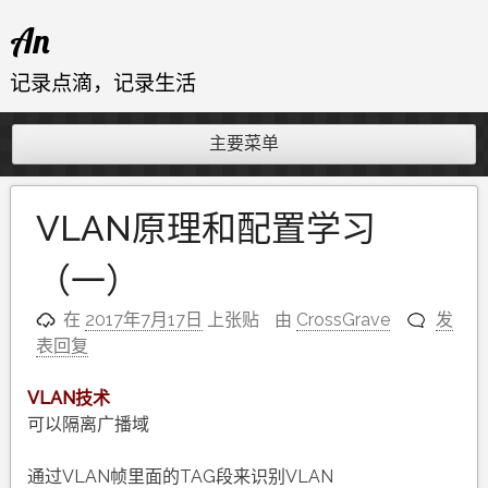
跳
An
至
内
记录点滴，记录生活
容
主要菜单
VLAN原理和配置学习
（一）
在
2017年7月17日
上张贴
由
CrossGrave
发
表回复
VLAN技术
可以隔离广播域
通过VLAN帧里面的TAG段来识别VLAN