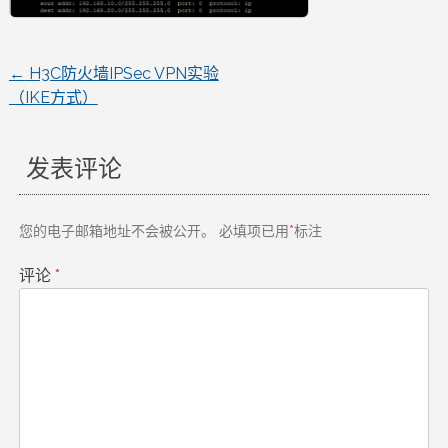
←
H3C防火墙IPSec VPN实验
文
（IKE方式）
章
发表评论
导
航
您的电子邮箱地址不会被公开。
必填项已用
*
标注
评论
*