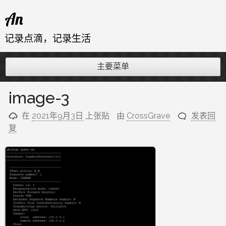
跳
An
至
内
记录点滴，记录生活
容
主要菜单
image-3
在
2021年9月3日
上张贴
由
CrossGrave
发表回
复