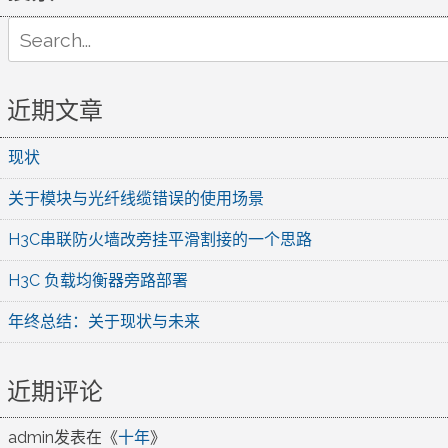
Search
for:
近期文章
现状
关于模块与光纤线缆错误的使用场景
H3C串联防火墙改旁挂平滑割接的一个思路
H3C 负载均衡器旁路部署
年终总结：关于现状与未来
近期评论
admin
发表在《
十年
》