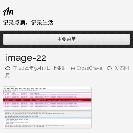
跳
An
至
内
记录点滴，记录生活
容
主要菜单
image-22
在
2021年9月17日
上张贴
由
CrossGrave
发表回
复