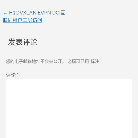
←
H3C VXLAN EVPN DCI互
文
联同租户三层访问
章
发表评论
导
航
您的电子邮箱地址不会被公开。
必填项已用
*
标注
评论
*